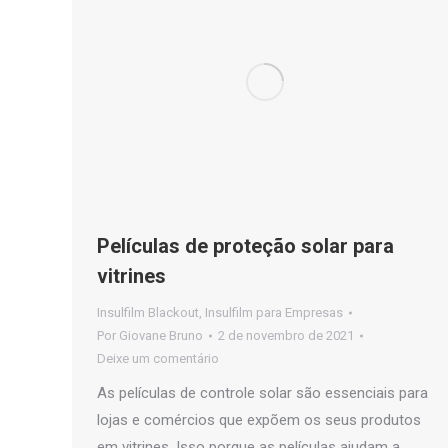
Películas de proteção solar para
vitrines
Insulfilm Blackout
,
Insulfilm para Empresas
Por
Giovane Bruno
2 de novembro de 2021
Deixe um comentário
As películas de controle solar são essenciais para
lojas e comércios que expõem os seus produtos
em vitrines. Isso porque as películas ajudam a