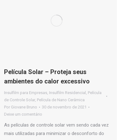
Película Solar – Proteja seus
ambientes do calor excessivo
Insulfilm para Empresas
,
Insulfilm Residencial
,
Película
de Controle Solar
,
Película de Nano Cerâmica
Por
Giovane Bruno
30 de novembro de 2021
Deixe um comentário
As películas de controle solar vem sendo cada vez
mais utilizadas para minimizar o desconforto do