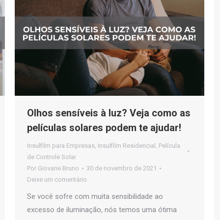
Olhos sensíveis à luz? Veja como as
películas solares podem te ajudar!
Insulfilm para Empresas
,
Insulfilm Residencial
,
Película
de Controle Solar
Por
Giovane Bruno
30 de novembro de 2021
Deixe um comentário
Se você sofre com muita sensibilidade ao
excesso de iluminação, nós temos uma ótima