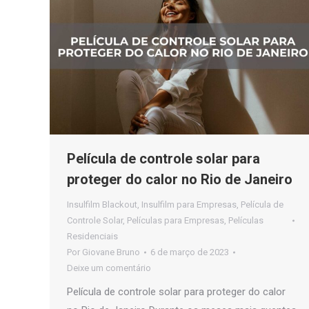
Película de controle solar para
proteger do calor no Rio de Janeiro
Insulfilm Blackout
,
Insulfilm para Empresas
,
Película de
Controle Solar
,
Películas para Empresas
,
Películas
Residenciais
Por
Giovane Bruno
6 de março de 2023
Deixe um comentário
Película de controle solar para proteger do calor