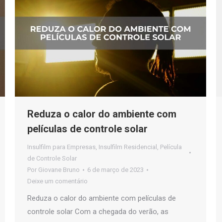
Reduza o calor do ambiente com
películas de controle solar
Insulfilm para Empresas
,
Insulfilm Residencial
,
Película
de Controle Solar
Por
Giovane Bruno
6 de março de 2023
Deixe um comentário
Reduza o calor do ambiente com películas de
controle solar Com a chegada do verão, as