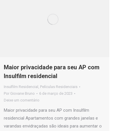
Maior privacidade para seu AP com
Insulfilm residencial
Insulfilm Residencial
,
Películas Residenciais
Por
Giovane Bruno
6 de março de 2023
Deixe um comentário
Maior privacidade para seu AP com Insulfilm
residencial Apartamentos com grandes janelas e
varandas envidraçadas são ideais para aumentar o