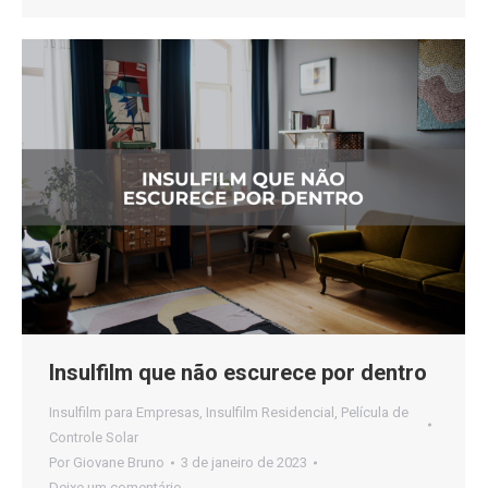
Insulfilm que não escurece por dentro
Insulfilm para Empresas
,
Insulfilm Residencial
,
Película de
Controle Solar
Por
Giovane Bruno
3 de janeiro de 2023
Deixe um comentário