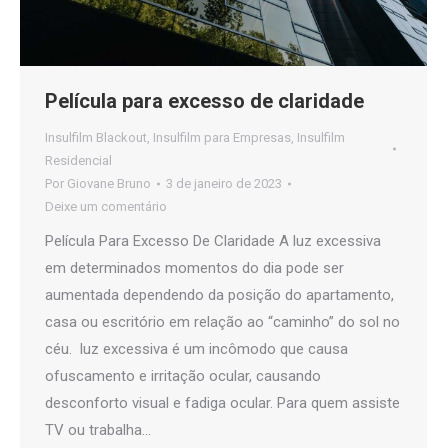
Película para excesso de claridade
Insulfilm Blackout
,
Insulfilm para Empresas
,
Insulfilm
Residencial
Por
Giovane Bruno
3 de janeiro de 2023
Deixe um comentário
Película Para Excesso De Claridade A luz excessiva
em determinados momentos do dia pode ser
aumentada dependendo da posição do apartamento,
casa ou escritório em relação ao “caminho” do sol no
céu. luz excessiva é um incômodo que causa
ofuscamento e irritação ocular, causando
desconforto visual e fadiga ocular. Para quem assiste
TV ou trabalha…