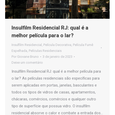
Insulfilm Residencial RJ: qual é a
melhor película para o lar?
Insulfilm Residencial
,
Película Decorativa
,
Película Fumê
Espelhada
,
Películas Residenciais
Por
Giovane Bruno
3 de janeiro de 2023
Deixe um comentário
Insulfilm Residencial RJ: qual é a melhor película para
o lar? As películas residenciais são específicas para
serem aplicadas em portas, janelas, basculantes e
todos os tipos de vidros de casas, apartamentos,
chácaras, comércios, comércios e qualquer outro
tipo de superfície que possua vidro. O insulfilm
residencial absorve o calor e combate a entrada dos…