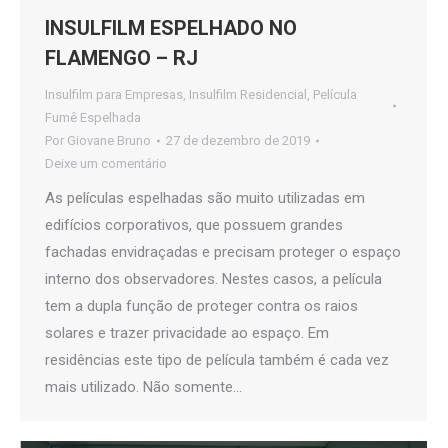
INSULFILM ESPELHADO NO
FLAMENGO – RJ
Insulfilm para Empresas
,
Insulfilm Residencial
,
Película
Fumê Espelhada
Por
Giovane Bruno
27 de dezembro de 2019
Deixe um comentário
As películas espelhadas são muito utilizadas em
edifícios corporativos, que possuem grandes
fachadas envidraçadas e precisam proteger o espaço
interno dos observadores. Nestes casos, a película
tem a dupla função de proteger contra os raios
solares e trazer privacidade ao espaço. Em
residências este tipo de película também é cada vez
mais utilizado. Não somente…