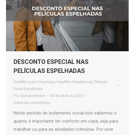
DESCONTO ESPECIAL NAS
PELÍCULAS ESPELHADAS
Insulfilm para Empresas
,
Insulfilm Residencial
,
Película
Fumê Espelhada
Por
Giovane Bruno
30 de abril de 2020
Deixe um comentário
Neste período de isolamento social nós sabemos o
quanto é importante ter conforto em casa, seja para
trabalhar ou para as atividades rotineiras. Por este