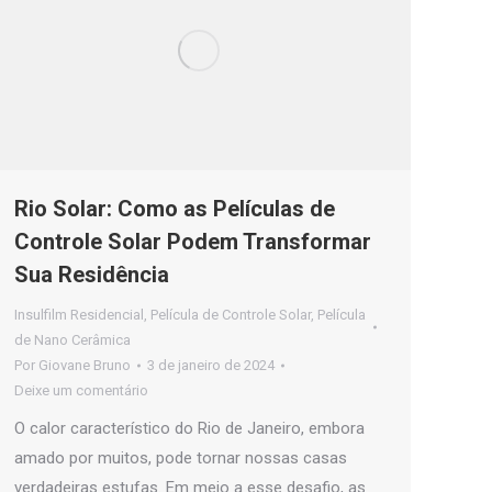
Rio Solar: Como as Películas de
Controle Solar Podem Transformar
Sua Residência
Insulfilm Residencial
,
Película de Controle Solar
,
Película
de Nano Cerâmica
Por
Giovane Bruno
3 de janeiro de 2024
Deixe um comentário
O calor característico do Rio de Janeiro, embora
amado por muitos, pode tornar nossas casas
verdadeiras estufas. Em meio a esse desafio, as