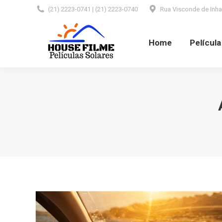
(21) 2223-0741 | (21) 2223-0740
Rua Visconde de Inhaú
Home
Película Automotiva
Home
Películ