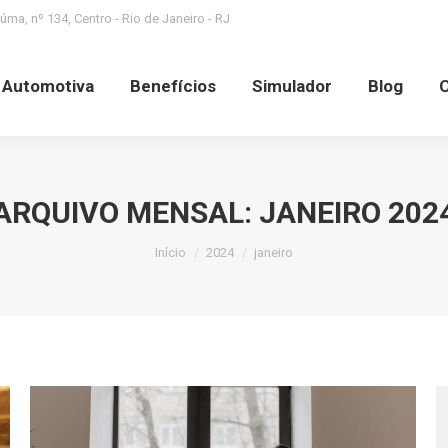
ma, nº 134, Centro - Rio de Janeiro - RJ
Benefícios
Simulador
Blog
Contato
S
a Automotiva
Benefícios
Simulador
Blog
ARQUIVO MENSAL:
JANEIRO 202
Você está aqui:
Início
2024
janeiro