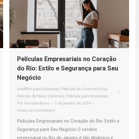
Películas Empresariais no Coração
do Rio: Estilo e Segurança para Seu
Negócio
Insulfilm para Empresas
,
Película de Controle Solar
,
Película de Nano Cerâmica
,
Película para empresas
Por
Giovane Bruno
3 de janeiro de 2024
Deixe um comentário
Películas Empresariais no Coração do Rio: Estilo e
Segurança para Seu Negócio O cenário
empresarial no Rio de Janeiro é tão dinâmico e