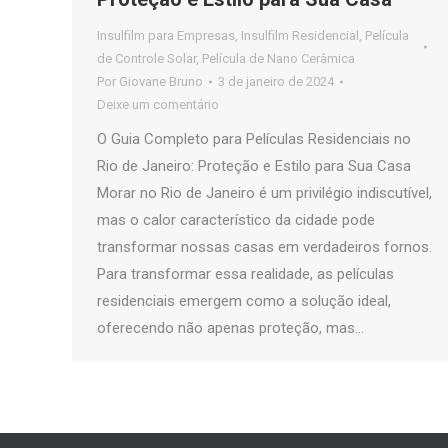
Insulfilm para Empresas
,
Insulfilm Residencial
,
Película
de Controle Solar
,
Película de Nano Cerâmica
Por
Giovane Bruno
3 de janeiro de 2024
Deixe um comentário
O Guia Completo para Películas Residenciais no
Rio de Janeiro: Proteção e Estilo para Sua Casa
Morar no Rio de Janeiro é um privilégio indiscutível,
mas o calor característico da cidade pode
transformar nossas casas em verdadeiros fornos.
Para transformar essa realidade, as películas
residenciais emergem como a solução ideal,
oferecendo não apenas proteção, mas…