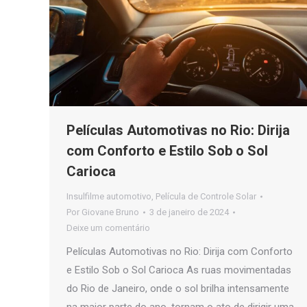
Películas Automotivas no Rio: Dirija
com Conforto e Estilo Sob o Sol
Carioca
Insulfilme automotivo
,
Película de Controle Solar
Por
Giovane Bruno
3 de janeiro de 2024
Deixe um comentário
Películas Automotivas no Rio: Dirija com Conforto
e Estilo Sob o Sol Carioca As ruas movimentadas
do Rio de Janeiro, onde o sol brilha intensamente