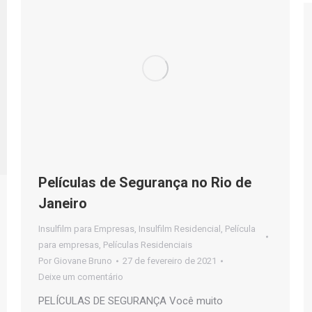
Películas de Segurança no Rio de
Janeiro
Insulfilm para Empresas
,
Insulfilm Residencial
,
Película
para empresas
,
Películas Residenciais
Por
Giovane Bruno
27 de fevereiro de 2021
Deixe um comentário
PELÍCULAS DE SEGURANÇA Você muito