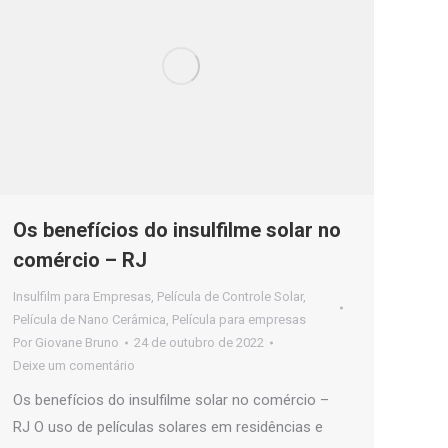
Os benefícios do insulfilme solar no
comércio – RJ
Insulfilm para Empresas
,
Película de Controle Solar
,
Película de Nano Cerâmica
,
Película para empresas
Por
Giovane Bruno
24 de outubro de 2022
Deixe um comentário
Os benefícios do insulfilme solar no comércio –
RJ O uso de películas solares em residências e