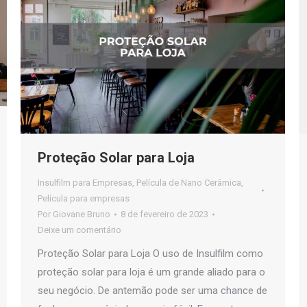
Proteção Solar para Loja
Insulfilm para Empresas
,
Película de Nano Cerâmica
,
Película para empresas
Por
Giovane Bruno
8 de fevereiro de 2023
Deixe um comentário
Proteção Solar para Loja O uso de Insulfilm como
proteção solar para loja é um grande aliado para o
seu negócio. De antemão pode ser uma chance de