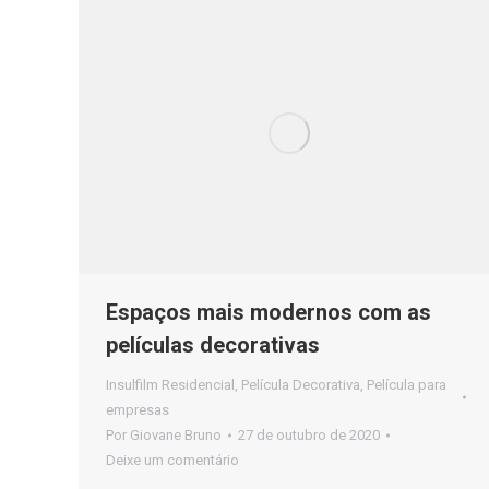
Espaços mais modernos com as
películas decorativas
Insulfilm Residencial
,
Película Decorativa
,
Película para
empresas
Por
Giovane Bruno
27 de outubro de 2020
Deixe um comentário