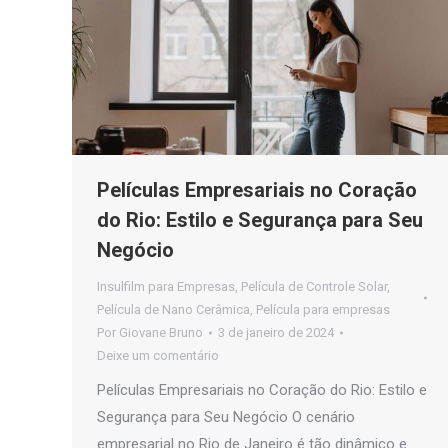
Películas Empresariais no Coração
do Rio: Estilo e Segurança para Seu
Negócio
Insulfilm para Empresas
,
Película de Controle Solar
,
Película de Nano Cerâmica
,
Película para empresas
Por
Giovane Bruno
3 de janeiro de 2024
Deixe um comentário
Películas Empresariais no Coração do Rio: Estilo e
Segurança para Seu Negócio O cenário
empresarial no Rio de Janeiro é tão dinâmico e