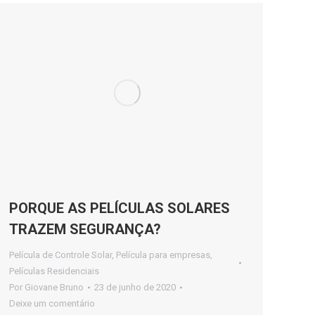
PORQUE AS PELÍCULAS SOLARES
TRAZEM SEGURANÇA?
Película de Controle Solar
,
Película para empresas
,
Películas Residenciais
Por
Giovane Bruno
23 de junho de 2020
Deixe um comentário