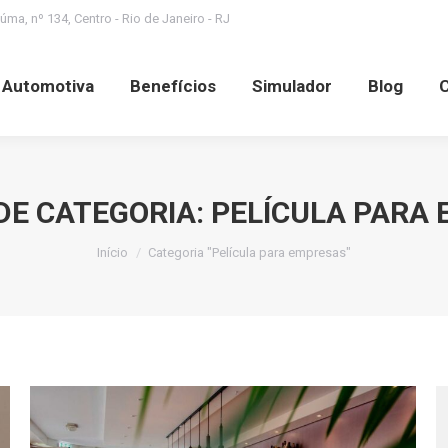
ma, nº 134, Centro - Rio de Janeiro - RJ
Benefícios
Simulador
Blog
Contato
S
a Automotiva
Benefícios
Simulador
Blog
DE CATEGORIA:
PELÍCULA PARA
Você está aqui:
Início
Categoria "Película para empresas"