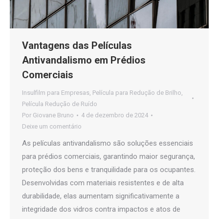
Vantagens das Películas
Antivandalismo em Prédios
Comerciais
Insulfilm para Empresas
,
Película para Redução de Brilho
,
Película Redução de Ruído
Por
Giovane Bruno
4 de dezembro de 2024
Deixe um comentário
As películas antivandalismo são soluções essenciais
para prédios comerciais, garantindo maior segurança,
proteção dos bens e tranquilidade para os ocupantes.
Desenvolvidas com materiais resistentes e de alta
durabilidade, elas aumentam significativamente a
integridade dos vidros contra impactos e atos de