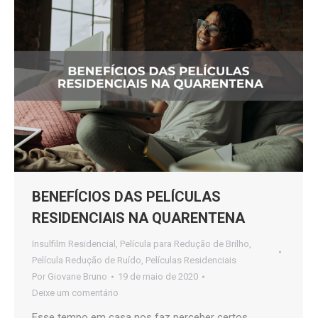
BENEFÍCIOS DAS PELÍCULAS
RESIDENCIAIS NA QUARENTENA
Insulfilm Residencial
,
Película para Redução de Brilho
,
Película Redução de Ruído
,
Películas Residenciais
Por
Giovane Bruno
19 de maio de 2020
Deixe um comentário
Esse tempo em casa nos faz perceber certos