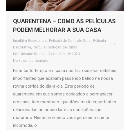
QUARENTENA – COMO AS PELÍCULAS
PODEM MELHORAR A SUA CASA
Insulfilm Residencial
,
Película de Controle Solar
,
Película
Decorativa
,
Película Redução de Ruído
Por
Giovane Bruno
24 de abril de 2020
Deixe um comentário
Ficar tanto tempo em casa nos faz observar detalhes
importantes que acabam passando batido na nossa
rotina corrida do dia-a-dia. Este período de
quarentena em que somos obrigados a permanecer
em casa, tem mostrado questões muito importantes
relacionadas ao nosso lar e as condições que
moramos. Neste momento você percebe o que te
incomoda, o…