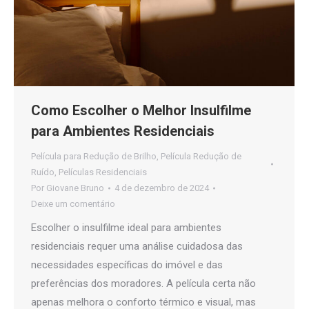
Como Escolher o Melhor Insulfilme
para Ambientes Residenciais
Película para Redução de Brilho
,
Película Redução de
Ruído
,
Películas Residenciais
Por
Giovane Bruno
4 de dezembro de 2024
Deixe um comentário
Escolher o insulfilme ideal para ambientes
residenciais requer uma análise cuidadosa das
necessidades específicas do imóvel e das
preferências dos moradores. A película certa não
apenas melhora o conforto térmico e visual, mas