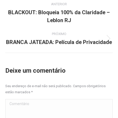
ANTERIOR
navigation
BLACKOUT: Bloqueia 100% da Claridade –
Previous
Leblon RJ
project:
PRÓXIMO
BRANCA JATEADA: Película de Privacidade
Next
project:
Deixe um comentário
Seu endereço de e-mail não será publicado. Campos obrigatórios
estão marcados
*
Comentário