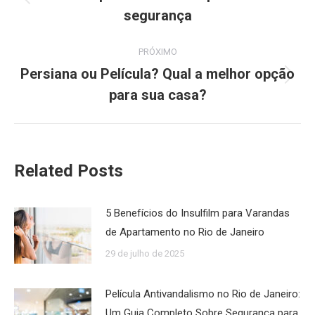
Post
segurança
post:
anterior:
PRÓXIMO
Persiana ou Película? Qual a melhor opção
Próximo
para sua casa?
post:
Related Posts
5 Benefícios do Insulfilm para Varandas
de Apartamento no Rio de Janeiro
29 de julho de 2025
Película Antivandalismo no Rio de Janeiro:
Um Guia Completo Sobre Segurança para