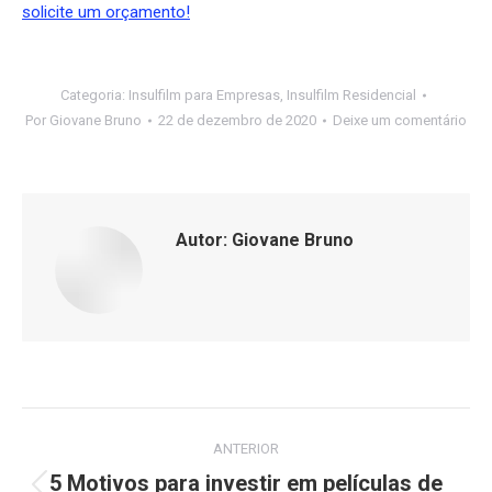
solicite um orçamento!
Categoria:
Insulfilm para Empresas
,
Insulfilm Residencial
Por
Giovane Bruno
22 de dezembro de 2020
Deixe um comentário
Autor:
Giovane Bruno
Navegação
ANTERIOR
de
5 Motivos para investir em películas de