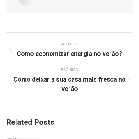
Navegação
ANTERIOR
de
Como economizar energia no verão?
Post
anterior:
post:
PRÓXIMO
Como deixar a sua casa mais fresca no
Próximo
verão
post:
Related Posts