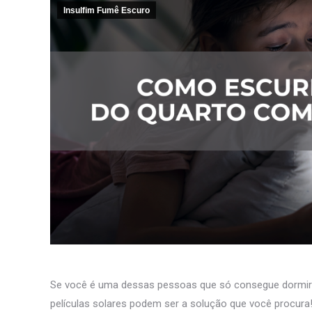
Insulfim Fumê Escuro
Se você é uma dessas pessoas que só consegue dormir c
películas solares podem ser a solução que você procura!