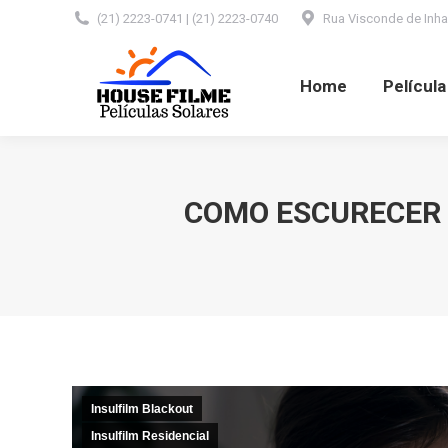
(21) 2223-0741 | (21) 2223-0740
Rua Visconde de Inhaú
Home
Película Automotiva
Home
Películ
COMO ESCURECER 
Insulfilm Blackout
Insulfilm Residencial