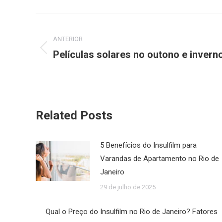
Navegação
de
ANTERIOR
Películas solares no outono e invern
Post
post:
anterior:
Related Posts
5 Benefícios do Insulfilm para
Varandas de Apartamento no Rio de
Janeiro
29 de julho de 2025
Qual o Preço do Insulfilm no Rio de Janeiro? Fatores