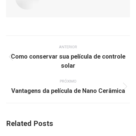
Navegação
ANTERIOR
de
Como conservar sua película de controle
Post
solar
post:
anterior:
PRÓXIMO
Vantagens da película de Nano Cerâmica
Próximo
post:
Related Posts