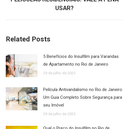
Próximo
USAR?
post:
Related Posts
5 Benefícios do Insulfilm para Varandas
de Apartamento no Rio de Janeiro
29 de julho de 2025
Película Antivandalismo no Rio de Janeiro:
Um Guia Completo Sobre Segurança para
seu Imóvel
29 de julho de 2025
Qual o Preço do Insulfilm no Rio de