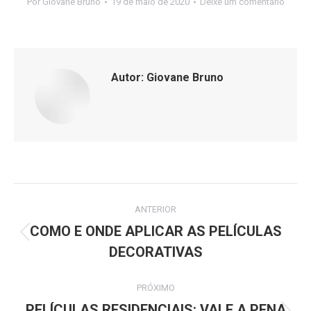
Por
Giovane Bruno
19 de maio de 2020
Deixe um comentário
Autor:
Giovane Bruno
Navegação
ANTERIOR
de
COMO E ONDE APLICAR AS PELÍCULAS
Post
DECORATIVAS
post:
anterior:
PRÓXIMO
PELÍCULAS RESIDENCIAIS: VALE A PENA