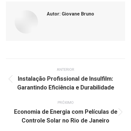
Autor:
Giovane Bruno
Navegação
ANTERIOR
de
Instalação Profissional de Insulfilm:
Post
Garantindo Eficiência e Durabilidade
post:
anterior:
PRÓXIMO
Economia de Energia com Películas de
Próximo
Controle Solar no Rio de Janeiro
post: