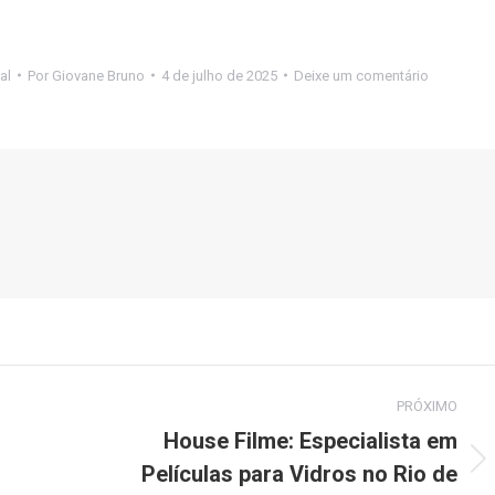
al
Por
Giovane Bruno
4 de julho de 2025
Deixe um comentário
PRÓXIMO
House Filme: Especialista em
Películas para Vidros no Rio de
Próximo