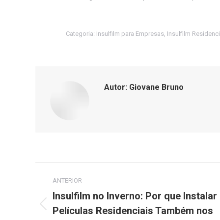
Categoria:
Insulfilm para Empresas
,
Insulfilm Residenci
Autor:
Giovane Bruno
Navegação
ANTERIOR
de
Insulfilm no Inverno: Por que Instalar
Películas Residenciais Também nos
Post
post: