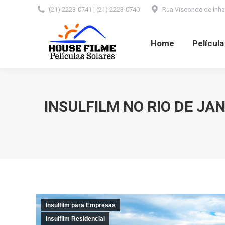
(21) 2223-0741 | (21) 2223-0740
Rua Visconde de Inhaú
Home
Película Automotiva
Home
Películ
INSULFILM NO RIO DE JA
Insulfilm para Empresas
Insulfilm Residencial