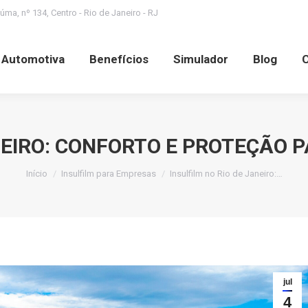
ma, nº 134, Centro - Rio de Janeiro - RJ
Benefícios
Simulador
Blog
Contato
S
a Automotiva
Benefícios
Simulador
Blog
NEIRO: CONFORTO E PROTEÇÃO 
Você está aqui:
Início
Insulfilm para Empresas
Insulfilm no Rio de Janeiro:…
jul
4