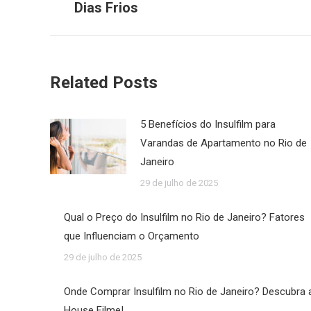
anterior:
Dias Frios
Related Posts
5 Benefícios do Insulfilm para
Varandas de Apartamento no Rio de
Janeiro
29 de julho de 2025
Qual o Preço do Insulfilm no Rio de Janeiro? Fatores
que Influenciam o Orçamento
29 de julho de 2025
Onde Comprar Insulfilm no Rio de Janeiro? Descubra 
House Filme!