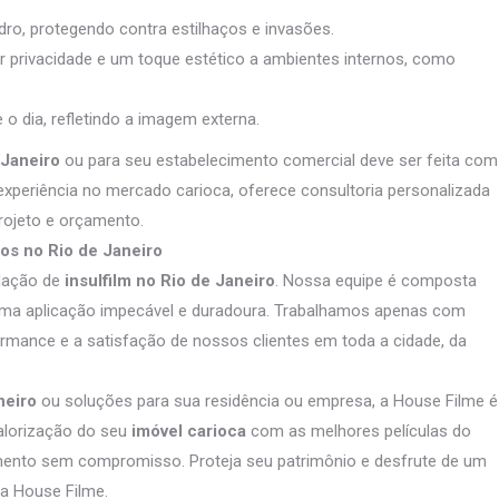
dro, protegendo contra estilhaços e invasões.
ar privacidade e um toque estético a ambientes internos, como
 o dia, refletindo a imagem externa.
 Janeiro
ou para seu estabelecimento comercial deve ser feita com
experiência no mercado carioca, oferece consultoria personalizada
projeto e orçamento.
ros no Rio de Janeiro
alação de
insulfilm no Rio de Janeiro
. Nossa equipe é composta
m uma aplicação impecável e duradoura. Trabalhamos apenas com
ormance e a satisfação de nossos clientes em toda a cidade, da
neiro
ou soluções para sua residência ou empresa, a House Filme é
valorização do seu
imóvel carioca
com as melhores películas do
mento sem compromisso. Proteja seu patrimônio e desfrute de um
da House Filme.