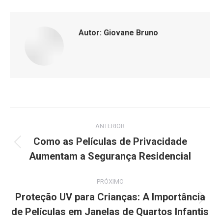
Autor:
Giovane Bruno
Navegação
ANTERIOR
de
Como as Películas de Privacidade
Post
Aumentam a Segurança Residencial
post:
anterior:
PRÓXIMO
Proteção UV para Crianças: A Importância
Próximo
de Películas em Janelas de Quartos Infantis
post: