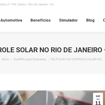
ma, nº 134, Centro - Rio de Janeiro - RJ
Benefícios
Simulador
Blog
Contato
S
a Automotiva
Benefícios
Simulador
Blog
ROLE SOLAR NO RIO DE JANEIRO
Você está aqui:
Início
Insulfilm para Empresas
PELÍCULAS DE CONTROLE SOLAR NO…
set
11