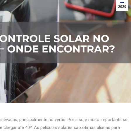
2020
levadas, principalmente no verão. Por isso é muito importante se
e chegar até 40º. As películas solares são ótimas aliadas para