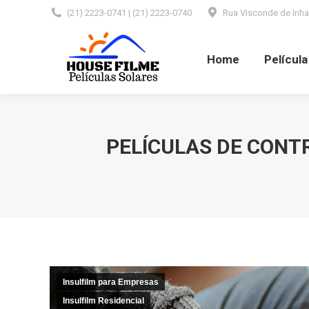
(21) 2223-0741 | (21) 2223-0740
Rua Visconde de Inhaú
Home
Película Automotiva
Home
Películ
PELÍCULAS DE CONT
Insulfilm para Empresas
Insulfilm Residencial