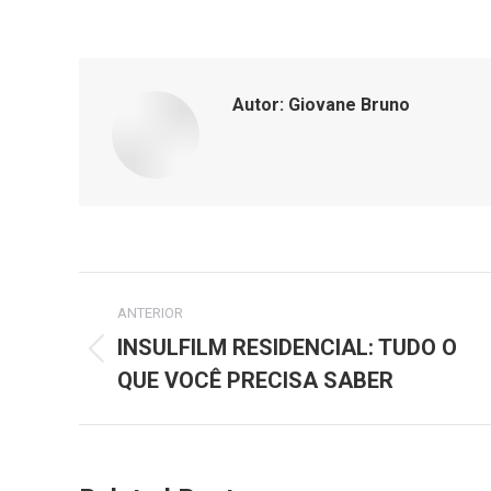
Autor:
Giovane Bruno
Navegação
ANTERIOR
de
INSULFILM RESIDENCIAL: TUDO O
Post
QUE VOCÊ PRECISA SABER
post:
anterior: