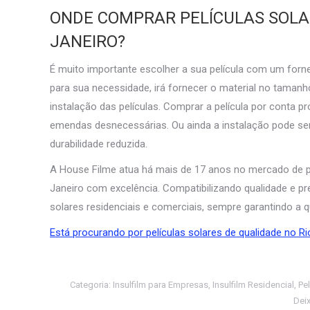
ONDE COMPRAR PELÍCULAS SOLAR
JANEIRO?
É muito importante escolher a sua película com um forn
para sua necessidade, irá fornecer o material no tamanh
instalação das películas. Comprar a película por conta
emendas desnecessárias. Ou ainda a instalação pode ser 
durabilidade reduzida.
A House Filme atua há mais de 17 anos no mercado de pe
Janeiro com excelência. Compatibilizando qualidade e pre
solares residenciais e comerciais, sempre garantindo a 
Está procurando por películas solares de qualidade no Ri
Categoria:
Insulfilm para Empresas
,
Insulfilm Residencial
,
Pel
Dei