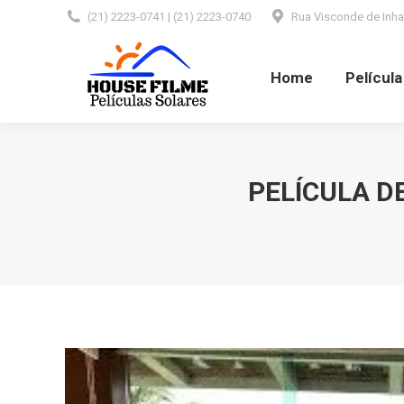
(21) 2223-0741 | (21) 2223-0740
Rua Visconde de Inhaú
Home
Película Automotiva
Home
Películ
PELÍCULA D