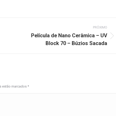
PRÓXIMO
Película de Nano Cerâmica – UV
Next
Block 70 – Búzios Sacada
project:
os estão marcados
*