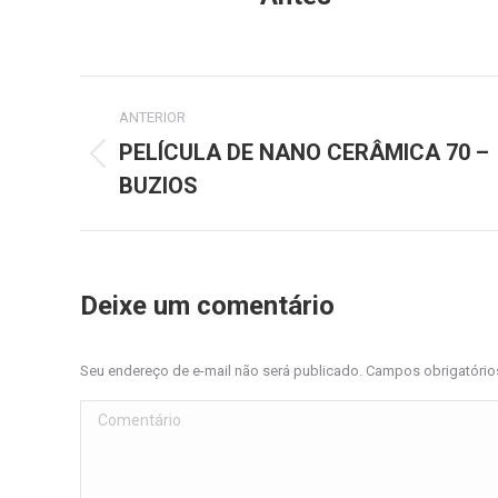
Project
ANTERIOR
navigation
PELÍCULA DE NANO CERÂMICA 70 –
Previous
BUZIOS
project:
Deixe um comentário
Seu endereço de e-mail não será publicado. Campos obrigatóri
Comentário